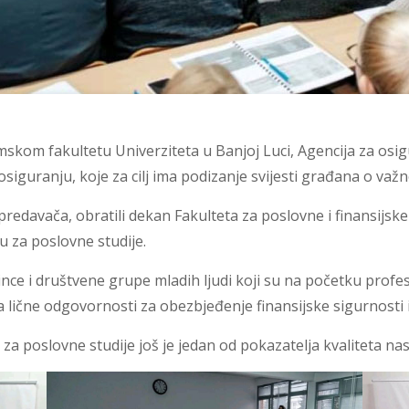
skom fakultetu Univerziteta u Banjoj Luci, Agencija za osig
siguranju, koje za cilj ima podizanje svijesti građana o važno
redavača, obratili dekan Fakulteta za poslovne i finansijske 
u za poslovne studije.
ce i društvene grupe mladih ljudi koji su na početku profes
a lične odgovornosti za obezbjeđenje finansijske sigurnosti 
za poslovne studije još je jedan od pokazatelja kvaliteta n