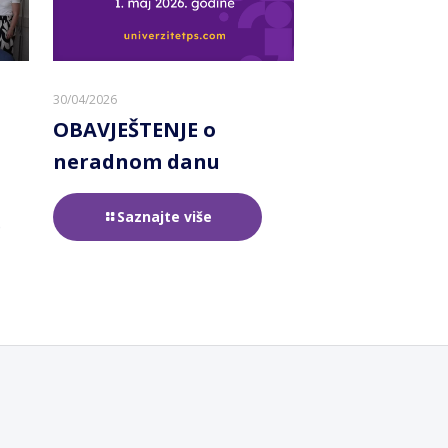
30/04/2026
OBAVJEŠTENJE o
neradnom danu
Saznajte više
e