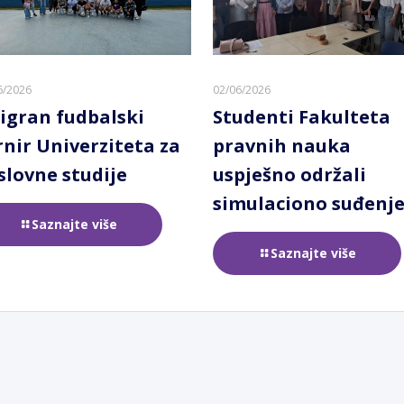
6/2026
02/06/2026
igran fudbalski
Studenti Fakulteta
rnir Univerziteta za
pravnih nauka
slovne studije
uspješno održali
simulaciono suđenj
Saznajte više
Saznajte više