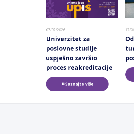
07/07/2026
17/0
Univerzitet za
Od
poslovne studije
tu
uspješno završio
po
proces reakreditacije
Saznajte više