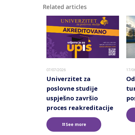
Related articles
07/07/2026
17/0
Univerzitet za
Od
poslovne studije
tu
uspješno završio
po
proces reakreditacije
See more