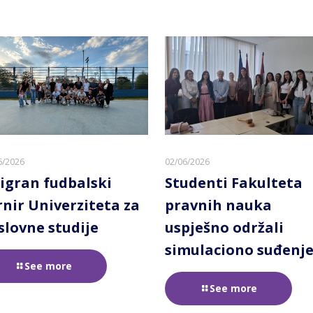
6/2026
02/06/2026
igran fudbalski
Studenti Fakulteta
rnir Univerziteta za
pravnih nauka
slovne studije
uspješno održali
simulaciono suđenj
See more
See more