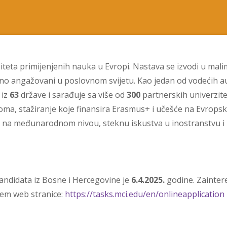
ziteta primijenjenih nauka u Evropi. Nastava se izvodi u ma
no angažovani u poslovnom svijetu. Kao jedan od vodećih aus
 iz
63
države i sarađuje sa više od
300
partnerskih univerzite
oma, stažiranje koje finansira Erasmus+ i učešće na Evrops
a međunarodnom nivou, steknu iskustva u inostranstvu i u
kandidata iz Bosne i Hercegovine je
6.4.2025.
godine. Zaintere
tem web stranice:
https://tasks.mci.edu/en/onlineapplication