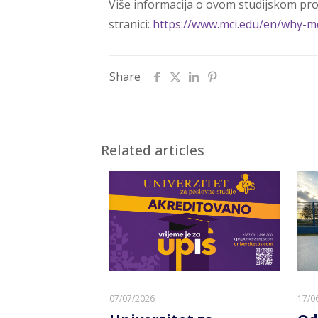
Više informacija o ovom studijskom pr
stranici:
https://www.mci.edu/en/why-mc
Share
Related articles
07/07/2026
17/0