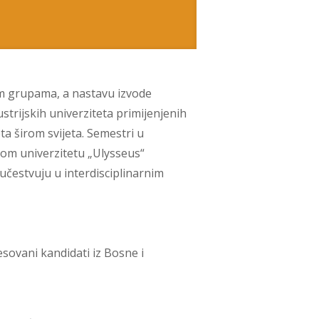
lim grupama, a nastavu izvode
trijskih univerziteta primijenjenih
ta širom svijeta. Semestri u
kom univerzitetu „Ulysseus“
čestvuju u interdisciplinarnim
sovani kandidati iz Bosne i