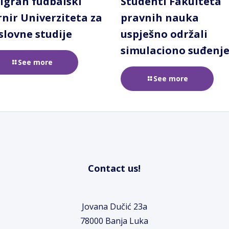
igran fudbalski
Studenti Fakulteta
rnir Univerziteta za
pravnih nauka
slovne studije
uspješno održali
simulaciono suđenj
See more
See more
Contact us!
Jovana Dučić 23a
78000 Banja Luka