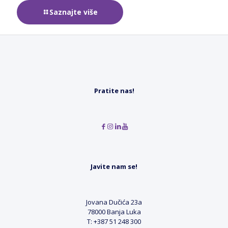
Saznajte više
Pratite nas!
Javite nam se!
Jovana Dučića 23a
78000 Banja Luka
T: +387 51 248 300