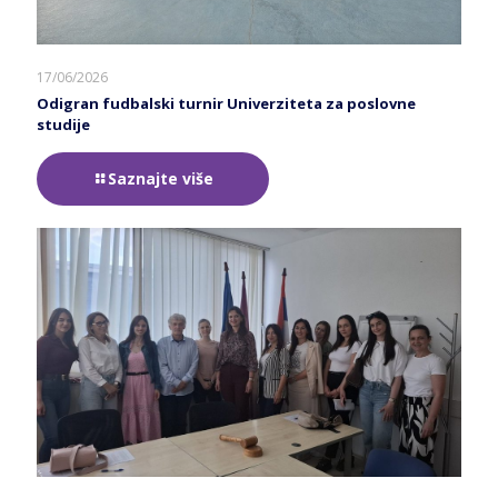
17/06/2026
Odigran fudbalski turnir Univerziteta za poslovne
studije
Saznajte više