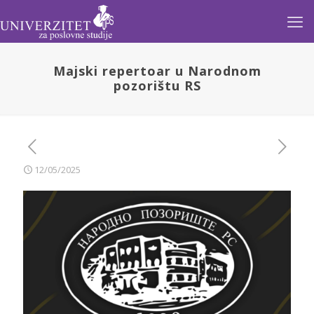
Majski repertoar u Narodnom
pozorištu RS
12/05/2025