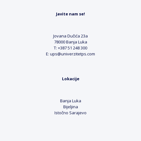
Javite nam se!
Jovana Dučića 23a
78000 Banja Luka
T: +387 51 248 300
E: ups@univerzitetps.com
Lokacije
Banja Luka
Bijeljina
Istočno Sarajevo