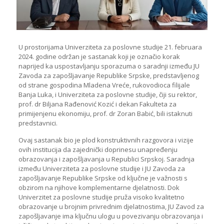
U prostorijama Univerziteta za poslovne studije 21. februara
2024. godine održan je sastanak koji je označio korak
naprijed ka uspostavljanju sporazuma o saradnji između JU
Zavoda za zapošljavanje Republike Srpske, predstavljenog
od strane gospodina Mladena Vreće, rukovodioca filijale
Banja Luka, i Univerziteta za poslovne studije, čiji su rektor,
prof. dr Biljana Rađenović Kozić i dekan Fakulteta za
primijenjenu ekonomiju, prof. dr Zoran Babić, bili istaknuti
predstavnici.
Ovaj sastanak bio je plod konstruktivnih razgovora i vizije
ovih institucija da zajednički doprinesu unapređenju
obrazovanja i zapošljavanja u Republici Srpskoj. Saradnja
između Univerziteta za poslovne studije i JU Zavoda za
zapošljavanje Republike Srpske od ključne je važnosti s
obzirom na njihove komplementarne djelatnosti. Dok
Univerzitet za poslovne studije pruža visoko kvalitetno
obrazovanje u brojnim privrednim djelatnostima, JU Zavod za
zapošljavanje ima ključnu ulogu u povezivanju obrazovanja i