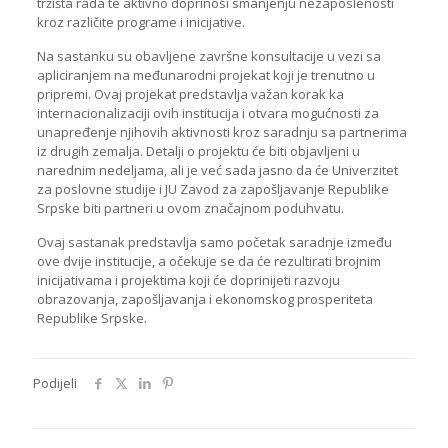
tržišta rada te aktivno doprinosi smanjenju nezaposlenosti
kroz različite programe i inicijative.
Na sastanku su obavljene završne konsultacije u vezi sa
apliciranjem na međunarodni projekat koji je trenutno u
pripremi. Ovaj projekat predstavlja važan korak ka
internacionalizaciji ovih institucija i otvara mogućnosti za
unapređenje njihovih aktivnosti kroz saradnju sa partnerima
iz drugih zemalja. Detalji o projektu će biti objavljeni u
narednim nedeljama, ali je već sada jasno da će Univerzitet
za poslovne studije i JU Zavod za zapošljavanje Republike
Srpske biti partneri u ovom značajnom poduhvatu.
Ovaj sastanak predstavlja samo početak saradnje između
ove dvije institucije, a očekuje se da će rezultirati brojnim
inicijativama i projektima koji će doprinijeti razvoju
obrazovanja, zapošljavanja i ekonomskog prosperiteta
Republike Srpske.
Podijeli