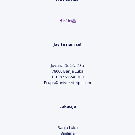
Javite nam se!
Jovana Dučića 23a
78000 Banja Luka
T: +387 51 248 300
E: ups@univerzitetps.com
Lokacije
Banja Luka
Bijeljina