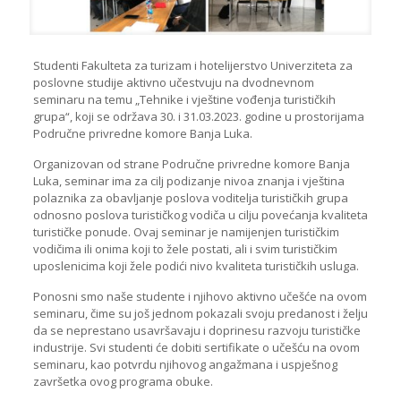
Studenti Fakulteta za turizam i hotelijerstvo Univerziteta za
poslovne studije aktivno učestvuju na dvodnevnom
seminaru na temu „Tehnike i vještine vođenja turističkih
grupa“, koji se održava 30. i 31.03.2023. godine u prostorijama
Područne privredne komore Banja Luka.
Organizovan od strane Područne privredne komore Banja
Luka, seminar ima za cilj podizanje nivoa znanja i vještina
polaznika za obavljanje poslova voditelja turističkih grupa
odnosno poslova turističkog vodiča u cilju povećanja kvaliteta
turističke ponude. Ovaj seminar je namijenjen turističkim
vodičima ili onima koji to žele postati, ali i svim turističkim
uposlenicima koji žele podići nivo kvaliteta turističkih usluga.
Ponosni smo naše studente i njihovo aktivno učešće na ovom
seminaru, čime su još jednom pokazali svoju predanost i želju
da se neprestano usavršavaju i doprinesu razvoju turističke
industrije. Svi studenti će dobiti sertifikate o učešću na ovom
seminaru, kao potvrdu njihovog angažmana i uspješnog
završetka ovog programa obuke.