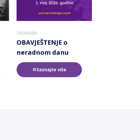
30/04/2026
OBAVJEŠTENJE o
neradnom danu
Saznajte više
e