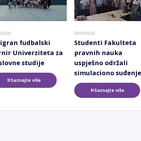
6/2026
02/06/2026
igran fudbalski
Studenti Fakulteta
rnir Univerziteta za
pravnih nauka
slovne studije
uspješno održali
simulaciono suđenj
Saznajte više
Saznajte više