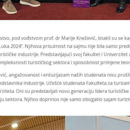
erstvo, pod vođstvom prof. dr Marije Knežević, istakli su se 
 2024”. Njihova prisutnost na sajmu nije bila samo predstav
stičke industrije. Predstavljajući svoj fakultet i Univerzitet
pleksnosti turističkog sektora i sposobnost primjene teori
ić, angažovanost i entuzijazam naših studenata nisu prošli
redstavnika industrije. Učešće studenata Fakulteta za turizam 
rziteta. Oni su predstavljali novu generaciju lidera turistič
ju sektora. Njihov doprinos nije samo obogatio sajam turizm