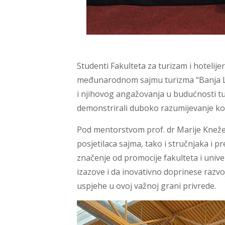
Studenti Fakulteta za turizam i hotelij
međunarodnom sajmu turizma “Banja Luka
i njihovog angažovanja u budućnosti turi
demonstrirali duboko razumijevanje kom
Pod mentorstvom prof. dr Marije Knežev
posjetilaca sajma, tako i stručnjaka i p
značenje od promocije fakulteta i unive
izazove i da inovativno doprinese razvo
uspjehe u ovoj važnoj grani privrede.