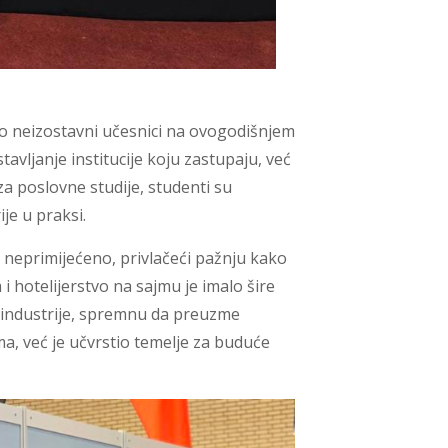
kao neizostavni učesnici na ovogodišnjem
ljanje institucije koju zastupaju, već
 za poslovne studije, studenti su
je u praksi.
 neprimijećeno, privlačeći pažnju kako
i hotelijerstvo na sajmu je imalo šire
ke industrije, spremnu da preuzme
a, već je učvrstio temelje za buduće