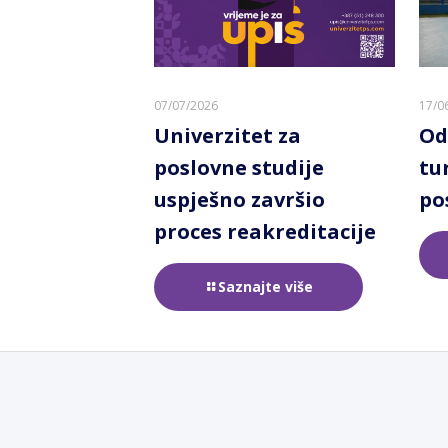
07/07/2026
17/0
Univerzitet za
Od
poslovne studije
tu
uspješno završio
po
proces reakreditacije
Saznajte više