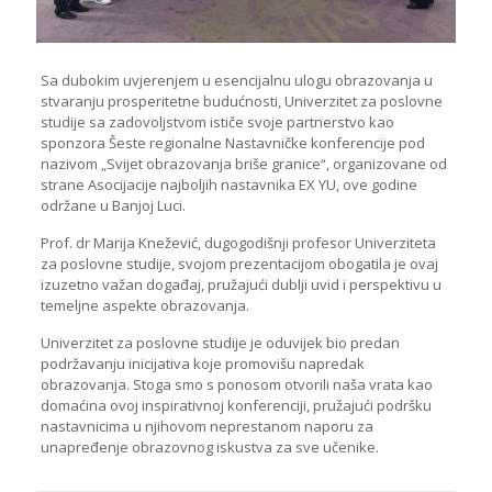
Sa dubokim uvjerenjem u esencijalnu ulogu obrazovanja u
stvaranju prosperitetne budućnosti, Univerzitet za poslovne
studije sa zadovoljstvom ističe svoje partnerstvo kao
sponzora Šeste regionalne Nastavničke konferencije pod
nazivom „Svijet obrazovanja briše granice“, organizovane od
strane Asocijacije najboljih nastavnika EX YU, ove godine
održane u Banjoj Luci.
Prof. dr Marija Knežević, dugogodišnji profesor Univerziteta
za poslovne studije, svojom prezentacijom obogatila je ovaj
izuzetno važan događaj, pružajući dublji uvid i perspektivu u
temeljne aspekte obrazovanja.
Univerzitet za poslovne studije je oduvijek bio predan
podržavanju inicijativa koje promovišu napredak
obrazovanja. Stoga smo s ponosom otvorili naša vrata kao
domaćina ovoj inspirativnoj konferenciji, pružajući podršku
nastavnicima u njihovom neprestanom naporu za
unapređenje obrazovnog iskustva za sve učenike.