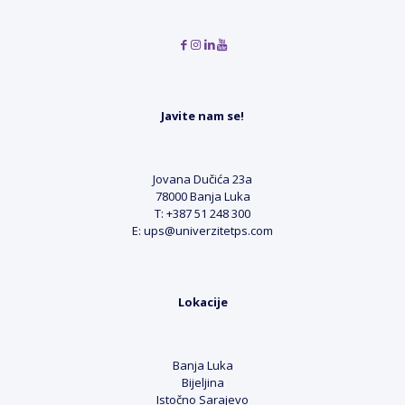
Javite nam se!
Jovana Dučića 23a
78000 Banja Luka
T: +387 51 248 300
E: ups@univerzitetps.com
Lokacije
Banja Luka
Bijeljina
Istočno Sarajevo