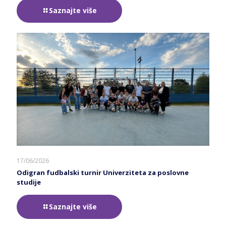
Saznajte više
17/06/2026
Odigran fudbalski turnir Univerziteta za poslovne
studije
Saznajte više