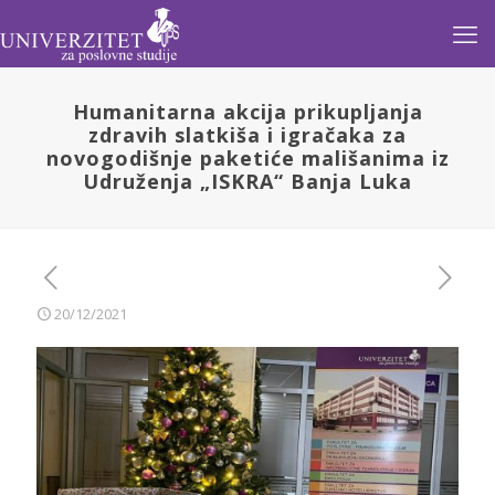
Humanitarna akcija prikupljanja
zdravih slatkiša i igračaka za
novogodišnje paketiće mališanima iz
Udruženja „ISKRA“ Banja Luka
20/12/2021