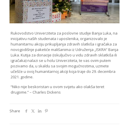
Rukovodstvo Univerziteta za poslovne studije Banja Luka, na
inicijativu naših studenata i uposlenika, organizovalo je
humanitarnu akciju prikupljanja zdravih slatkiša i igračaka za
novogodišnje paketiće mališanima iz Udruženja „ISKRA“ Banja
Luka. Kutija za donacije (iskuljučivo u vidu zdravih sklatkiša ili
igračaka) nalazi se u holu Univerziteta, te vas ovim putem
pozivamo da, u skaldu sa svojim mogućnostima, uzmete
učešće u ovoj humanitarnoj akciji koja traje do 29. decembra
2021. godine.
“Niko nije beskoristan u ovom svijetu ako olakša teret
drugome.” – Charles Dickens
Share