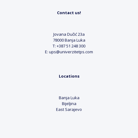
Contact us!
Jovana Dučić 23a
78000 Banja Luka
T: +387 51 248 300
E: ups@univerzitetps.com
Locations
Banja Luka
Bijeljina
East Sarajevo