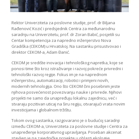
Rektor Univerziteta za poslovne studije, prof. dr Biljana
Rađenović Kozić i predsjednik Centra za međunarodnu
saradnju na Univerzitetu, prof. dr Zoran Babić, posjetili su
Centar kompetencija za napredno inženjerstvo Nova
Gradiška (CEKOM) u Hrvatskoj. Na sastanku prisustvovao i
direktor CEKOM-a, Adam Đanić.
CEKOM je središte inovacija i tehnološkog napretka, koje se
ponosi time što kroz istraživanje i razvoj pokreće privredni i
tehnološki razvoj regije. Fokus im je na naprednom
inženjerstvu, automatizaciji, robotici i primjeni novih,
modernih tehnologija. Ono što CEKOM čini posebnim jeste
njihova posvećenost povezivanju nauke i privrede. Njihovi
projekti ne samo da unapređuju lokalnu zajednicu, već i
stvaraju pozitivan uticaj na širu regiju, otvarajući vrata novim
investicijama i globalnom tržištu.
Tokom ovog sastanka, razgovarano je o budućoj saradnji
između CEKOM-a, Univerziteta za poslovne studije i Centra za
unapređenje korporativnog upravljanja. Poseban akcenat
stavljen je na zajedničke projekte u oblasti ekologije,