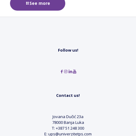
See more
Follow us!
Contact us!
Jovana Dučić 23a
78000 Banja Luka
T: +387 51 248 300
E: ups@univerzitetps.com