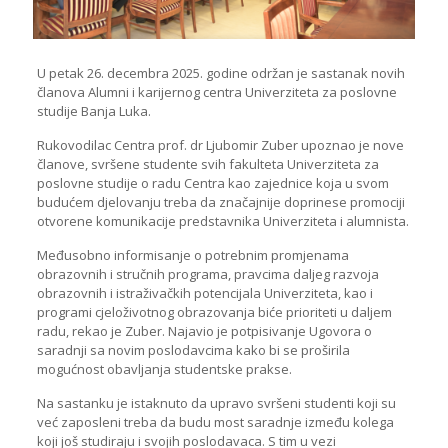
U petak 26. decembra 2025. godine održan je sastanak novih
članova Alumni i karijernog centra Univerziteta za poslovne
studije Banja Luka.
Rukovodilac Centra prof. dr Ljubomir Zuber upoznao je nove
članove, svršene studente svih fakulteta Univerziteta za
poslovne studije o radu Centra kao zajednice koja u svom
budućem djelovanju treba da značajnije doprinese promociji
otvorene komunikacije predstavnika Univerziteta i alumnista.
Međusobno informisanje o potrebnim promjenama
obrazovnih i stručnih programa, pravcima daljeg razvoja
obrazovnih i istraživačkih potencijala Univerziteta, kao i
programi cjeloživotnog obrazovanja biće prioriteti u daljem
radu, rekao je Zuber. Najavio je potpisivanje Ugovora o
saradnji sa novim poslodavcima kako bi se proširila
mogućnost obavljanja studentske prakse.
Na sastanku je istaknuto da upravo svršeni studenti koji su
već zaposleni treba da budu most saradnje između kolega
koji još studiraju i svojih poslodavaca. S tim u vezi