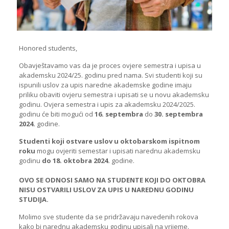
Honored students,
Obavještavamo vas da je proces ovjere semestra i upisa u
akademsku 2024/25. godinu pred nama. Svi studenti koji su
ispunili uslov za upis naredne akademske godine imaju
priliku obaviti ovjeru semestra i upisati se u novu akademsku
godinu. Ovjera semestra i upis za akademsku 2024/2025.
godinu će biti mogući od
16. septembra
do
30. septembra
2024.
godine.
Studenti koji ostvare uslov u oktobarskom ispitnom
roku
mogu ovjeriti semestar i upisati narednu akademsku
godinu
do 18. oktobra 2024.
godine.
OVO SE ODNOSI SAMO NA STUDENTE KOJI DO OKTOBRA
NISU OSTVARILI USLOV ZA UPIS U NAREDNU GODINU
STUDIJA.
Molimo sve studente da se pridržavaju navedenih rokova
kako bi narednu akademsku godinu upisali na vrijeme.