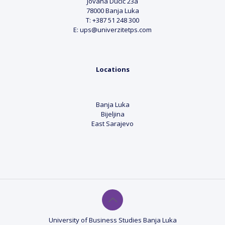
Jovana Dučić 23a
78000 Banja Luka
T: +387 51 248 300
E: ups@univerzitetps.com
Locations
Banja Luka
Bijeljina
East Sarajevo
University of Business Studies Banja Luka
SR