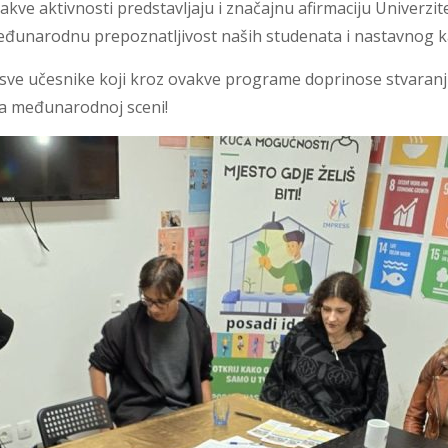
ve aktivnosti predstavljaju i značajnu afirmaciju Univerzite
eđunarodnu prepoznatljivost naših studenata i nastavnog k
ve učesnike koji kroz ovakve programe doprinose stvaranju in
na međunarodnoj sceni!