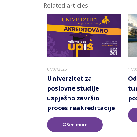
Related articles
07/07/2026
17/0
Univerzitet za
Od
poslovne studije
tu
uspješno završio
po
proces reakreditacije
See more