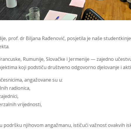
je, prof. dr Biljana Rađenović, posjetila je naše studentkinj
ekta.
, Francuske, Rumunije, Slovačke i Jermenije — zajedno učestv
ojektima koji podstiču društveno odgovorno djelovanje i akti
učesnicima, angažovane su u:
lnih radionica,
ajednici,
erzalnih vrijednosti,
nu podršku njihovom angažmanu, ističući važnost ovakvih isku