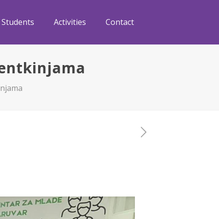
Students
Activities
Contact
dentkinjama
injama