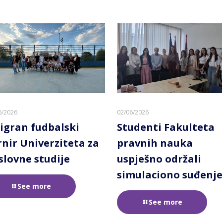
6/2026
02/06/2026
igran fudbalski
Studenti Fakulteta
rnir Univerziteta za
pravnih nauka
slovne studije
uspješno održali
simulaciono suđenj
See more
See more