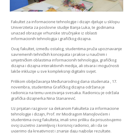
Fakultet za informacione tehnologije i dizajn djeluje u sklopu
Univerziteta za poslovne studije Banja Luka, te godinama
unazad obrazuje vrhunske stručnjake iz oblasti
informacionih tehnologija i grafičkog dizajna.
Ovaj fakultet, između ostalog, studentima pruža upoznavanje
savremenih tehničkih koncepata i prakse u naučnim i
umjetničkim oblastima informacionih tehnologija, grafičkog
dizajna i dizajna interaktivnih medija, ali otvara i mogućnosti
lakše inkluzije u sve kompleksniji digitalni svijet.
Prilikom obilježavanja Međunarodnog dana studenata , 17.
novembra, studentima Grafičkog dizajna održana je
radionica na temu uvezivanja svesaka. Radionicu je održala
grafička dizajnerka Nina Stanarević.
Uz prijatan razgovor sa dekanom Fakulteta za informacione
tehnologije i dizajn, Prof. mr Miodragom Manojlovićem i
studentima ovog fakulteta, imali smo priliku da prisustvujemo
ovoj izuzetno zanimljivoj i korisnoj radionici, ali i da se
uvjerimo da kreativnost i znanje daju najbolje rezultate.