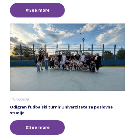
See more
17/06/2026
Odigran fudbalski turnir Univerziteta za poslovne
studije
See more