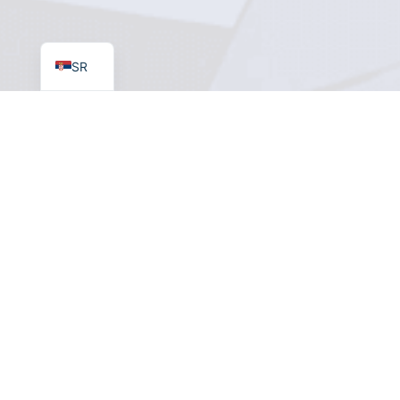
EN
SR
PRVI CIKLUS OBRAZOVANJA
Poslovne i finansijske studije – 180 ECTS
,
Finansije, bankarstvo i osiguranje – 240 ECTS
,