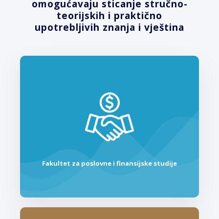
omogućavaju sticanje stručno-
teoriјskih i praktično
upotrebljivih znanja i vјeština
Fakultet za poslovne i finansijske studije