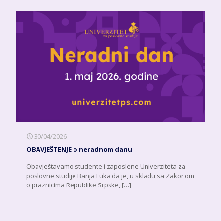
30/04/2026
OBAVJEŠTENJE o neradnom danu
Obavještavamo studente i zaposlene Univerziteta za
poslovne studije Banja Luka da je, u skladu sa Zakonom
o praznicima Republike Srpske,
[…]