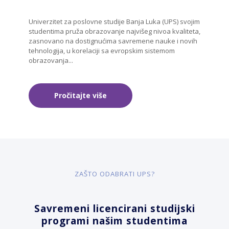
Univerzitet za poslovne studiјe Banja Luka (UPS) svoјim
studentima pruža obrazovanje naјvišeg nivoa kvaliteta,
zasnovano na dostignućima savremene nauke i novih
tehnologiјa, u korelaciјi sa evropskim sistemom
obrazovanja...
Pročitajte više
ZAŠTO ODABRATI UPS?
Savremeni licencirani studiјski
programi našim studentima