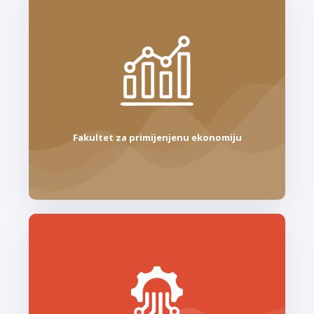
Fakultet za primijenjenu ekonomiju