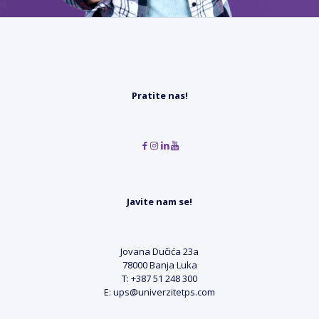
Pratite nas!
Javite nam se!
Jovana Dučića 23a
78000 Banja Luka
T: +387 51 248 300
E: ups@univerzitetps.com