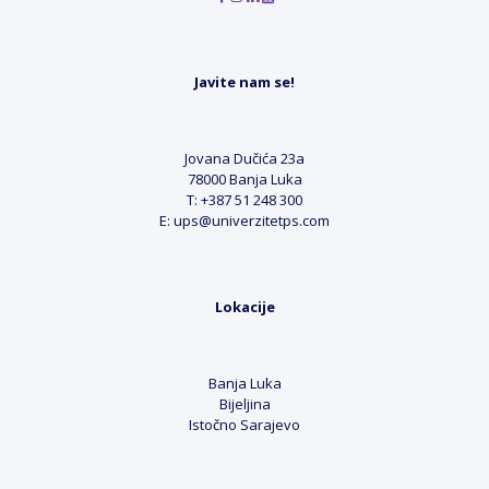
Javite nam se!
Jovana Dučića 23a
78000 Banja Luka
T: +387 51 248 300
E: ups@univerzitetps.com
Lokacije
Banja Luka
Bijeljina
Istočno Sarajevo