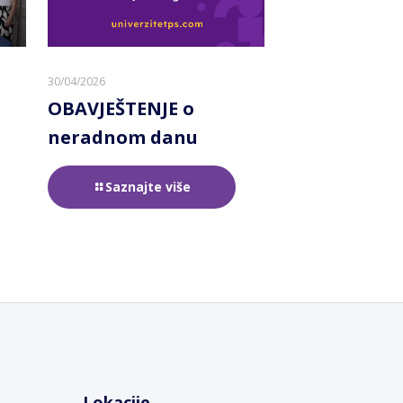
30/04/2026
OBAVJEŠTENJE o
neradnom danu
Saznajte više
e
Lokacije