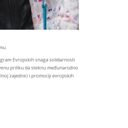
amu
rogram Evropskih snaga solidarnosti
tvenu priliku da steknu međunarodno
noj zajednici i promociji evropskih