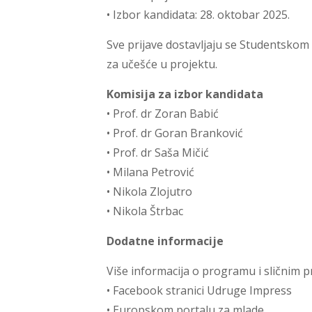
• Izbor kandidata: 28. oktobar 2025.
Sve prijave dostavljaju se Studentskom 
za učešće u projektu.
Komisija za izbor kandidata
• Prof. dr Zoran Babić
• Prof. dr Goran Branković
• Prof. dr Saša Mičić
• Milana Petrović
• Nikola Zlojutro
• Nikola Štrbac
Dodatne informacije
Više informacija o programu i sličnim p
• Facebook stranici Udruge Impress
• Europskom portalu za mlade