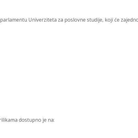
parlamentu Univerziteta za poslovne studije, koji će zajedno
rilikama dostupno je na: