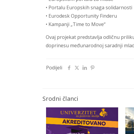
• Portalu Europskih snaga solidarnosti
• Eurodesk Opportunity Finderu
• Kampanji „Time to Move“
Ovaj projekat predstavlja odličnu prili
doprinesu međunarodnoj saradnji mlad
Podijeli
Srodni članci