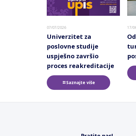
07/07/2026
17/0
Univerzitet za
Od
poslovne studije
tu
uspješno završio
po
proces reakreditacije
Saznajte više
Pratite nas!