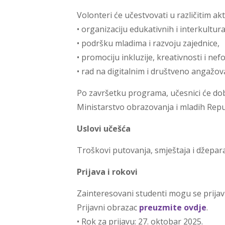
Volonteri će učestvovati u različitim ak
• organizaciju edukativnih i interkultura
• podršku mladima i razvoju zajednice,
• promociju inkluzije, kreativnosti i ne
• rad na digitalnim i društveno angažo
Po završetku programa, učesnici će dobi
Ministarstvo obrazovanja i mladih Repu
Uslovi učešća
Troškovi putovanja, smještaja i džepar
Prijava i rokovi
Zainteresovani studenti mogu se prijavi
Prijavni obrazac
preuzmite ovdje
.
• Rok za prijavu: 27. oktobar 2025.