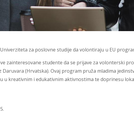
 Univerziteta za poslovne studije da volontiraju u EU progr
 sve zainteresovane studente da se prijave za volonterski p
 iz Daruvara (Hrvatska). Ovaj program pruža mladima jedins
ju u kreativnim i edukativnim aktivnostima te doprinesu lokal
5.