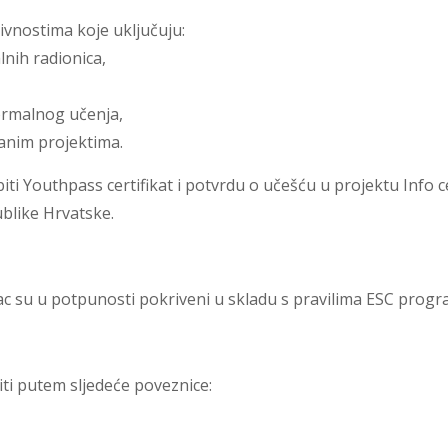
tivnostima koje uključuju:
lnih radionica,
formalnog učenja,
vanim projektima.
ti Youthpass certifikat i potvrdu o učešću u projektu Info c
blike Hrvatske.
ac su u potpunosti pokriveni u skladu s pravilima ESC progr
ti putem sljedeće poveznice: