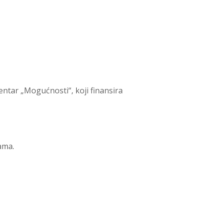
entar „Mogućnosti“, koji finansira
ama.