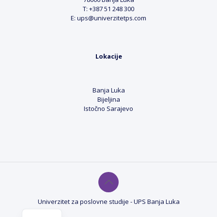
T: +387 51 248 300
E: ups@univerzitetps.com
Lokacije
Banja Luka
Bijeljina
Istočno Sarajevo
Univerzitet za poslovne studije - UPS Banja Luka
EN