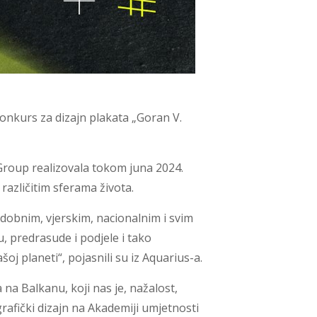
onkurs za dizajn plakata „Goran V.
Group realizovala tokom juna 2024.
azličitim sferama života.
, dobnim, vjerskim, nacionalnim i svim
, predrasude i podjele i tako
oj planeti“, pojasnili su iz Aquarius-a.
na Balkanu, koji nas je, nažalost,
grafički dizajn na Akademiji umjetnosti