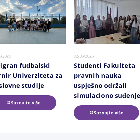
6/2026
02/06/2026
igran fudbalski
Studenti Fakulteta
rnir Univerziteta za
pravnih nauka
slovne studije
uspješno održali
simulaciono suđenj
Saznajte više
Saznajte više