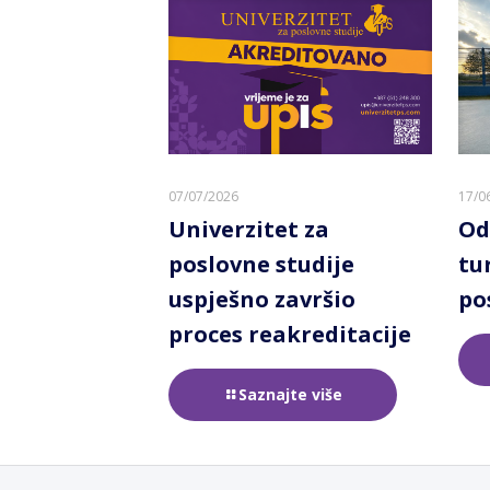
07/07/2026
17/0
Univerzitet za
Od
poslovne studije
tu
uspješno završio
po
proces reakreditacije
Saznajte više