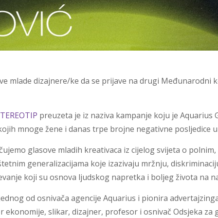
sve mlade dizajnere/ke da se prijave na drugi Međunarodni k
STEREOTIP
preuzeta je iz naziva kampanje koju je Aquarius 
ojih mnoge žene i danas trpe brojne negativne posljedice u r
čujemo glasove mladih kreativaca iz cijelog svijeta o polnim
tetnim generalizacijama koje izazivaju mržnju, diskriminaciju
vanje koji su osnova ljudskog napretka i boljeg života na naš
ednog od osnivača agencije Aquarius i pionira advertajzinga 
 ekonomije, slikar, dizajner, profesor i osnivač Odsjeka za 