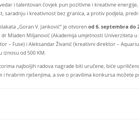
 vedar i talentovan čovjek pun pozitivne i kreativne energije, 
 saradnju i kreativnost bez granica, a protiv podjela, predr
lakata „Goran V. Janković“ je otvoren
od 6. septembra do 
of. dr Mladen Miljanović (Akademija umjetnosti Univerziteta u
tor – Fuse) i Aleksandar Živanić (kreativni direktor – Aquarius
 u iznosu od 500 KM.
utorima najboljih radova nagrade biti uručene, biće uprilič
m i hrabrim rješenjima, a sve o pravilima konkursa možete p