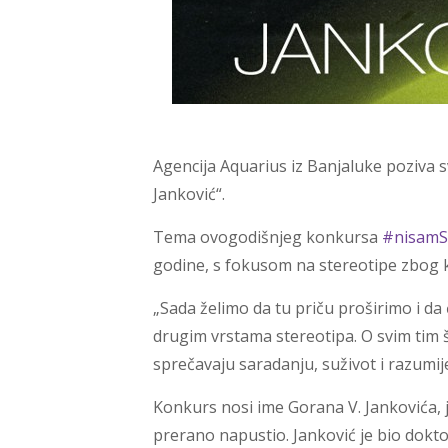
Agencija Aquarius iz Banjaluke poziva 
Janković“.
Tema ovogodišnjeg konkursa
#nisam
godine, s fokusom na stereotipe zbog k
„Sada želimo da tu priču proširimo i da 
drugim vrstama stereotipa. O svim tim š
sprečavaju saradanju, suživot i razumije
Konkurs nosi ime Gorana V. Jankovića, j
prerano napustio. Janković je bio doktor