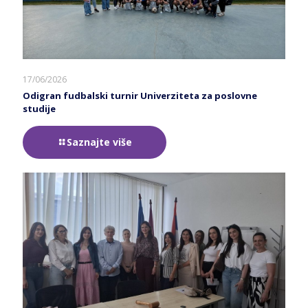
17/06/2026
Odigran fudbalski turnir Univerziteta za poslovne
studije
Saznajte više