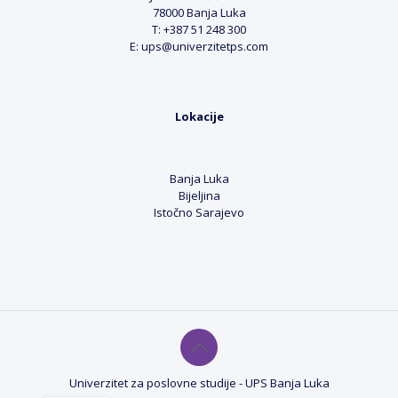
78000 Banja Luka
T: +387 51 248 300
E: ups@univerzitetps.com
Lokacije
Banja Luka
Bijeljina
Istočno Sarajevo
Univerzitet za poslovne studije - UPS Banja Luka
EN