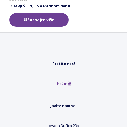
OBAVJEŠTENJE o neradnom danu
Saznajte više
Pratite nas!
Javite nam se!
Jovana Dučića 23a