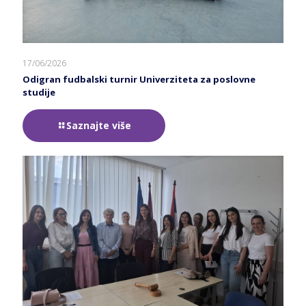
17/06/2026
Odigran fudbalski turnir Univerziteta za poslovne
studije
Saznajte više