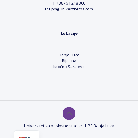
T: +387 51 248 300
E: ups@univerzitetps.com
Lokacije
Banja Luka
Bijeljina
Istočno Sarajevo
Univerzitet za poslovne studije - UPS Banja Luka
EN