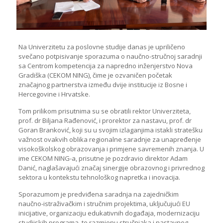
Na Univerzitetu za poslovne studije danas je upriličeno
svečano potpisivanje sporazuma o naučno-stručnoj saradnji
sa Centrom kompetencija za napredno inženjerstvo Nova
Gradiška (CEKOM NING), čime je ozvaničen početak
značajnog partnerstva između dvije institucije iz Bosne i
Hercegovine i Hrvatske.
Tom prilikom prisutnima su se obratili rektor Univerziteta,
prof. dr Biljana Rađenović, i prorektor za nastavu, prof. dr
Goran Branković, koji su u svojim izlaganjima istakli stratešku
važnost ovakvih oblika regionalne saradnje za unapređenje
visokoškolskog obrazovanja i primjene savremenih znanja. U
ime CEKOM NING-a, prisutne je pozdravio direktor Adam
Danić, naglašavajući značaj sinergije obrazovnog i privrednog
sektora u kontekstu tehnološkog napretka i inovacija.
Sporazumom je predviđena saradnja na zajedničkim
naučno-istraživačkim i stručnim projektima, uključujući EU
inicijative, organizaciju edukativnih događaja, modernizaciju
studijskih programa, te razmjenu stručnjaka i nastavnog