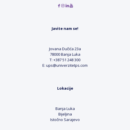
Javite nam se!
Jovana Dučića 23a
78000 Banja Luka
T: +387 51 248 300
E: ups@univerzitetps.com
Lokacije
Banja Luka
Bijeljina
Istočno Sarajevo