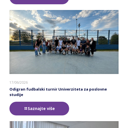
17/06/2026
Odigran fudbalski turnir Univerziteta za poslovne
studije
Saznajte više