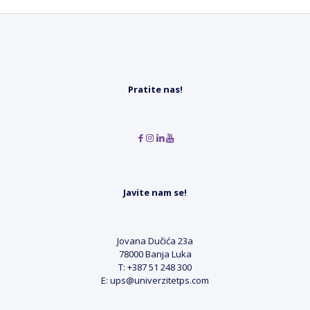
Pratite nas!
Javite nam se!
Jovana Dučića 23a
78000 Banja Luka
T: +387 51 248 300
E: ups@univerzitetps.com