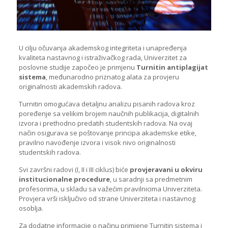
U cilju očuvanja akademskog integriteta i unapređenja
kvaliteta nastavnog i istraživačkog rada, Univerzitet za
poslovne studije započeo je primjenu
Turnitin antiplagijat
sistema
, međunarodno priznatog alata za provjeru
originalnosti akademskih radova.
Turnitin omogućava detaljnu analizu pisanih radova kroz
poređenje sa velikim brojem naučnih publikacija, digitalnih
izvora i prethodno predatih studentskih radova. Na ovaj
način osigurava se poštovanje principa akademske etike,
pravilno navođenje izvora i visok nivo originalnosti
studentskih radova.
Svi završni radovi (I, II i III ciklus) biće
provjeravani u okviru
institucionalne procedure
, u saradnji sa predmetnim
profesorima, u skladu sa važećim pravilnicima Univerziteta.
Provjera vrši isključivo od strane Univerziteta i nastavnog
osoblja.
Za dodatne informacije o načinu primjene Turnitin sistema i