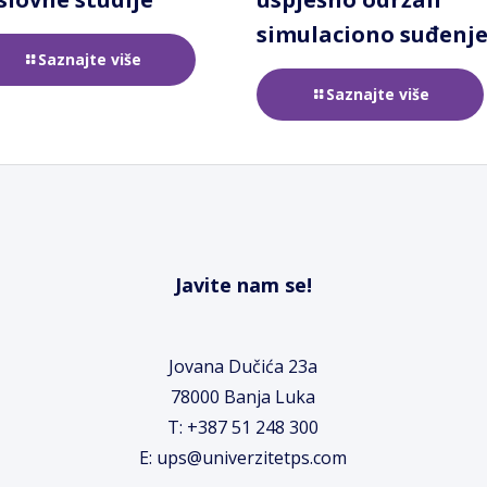
simulaciono suđenj
Saznajte više
Saznajte više
Javite nam se!
Jovana Dučića 23a
78000 Banja Luka
T: +387 51 248 300
E: ups@univerzitetps.com