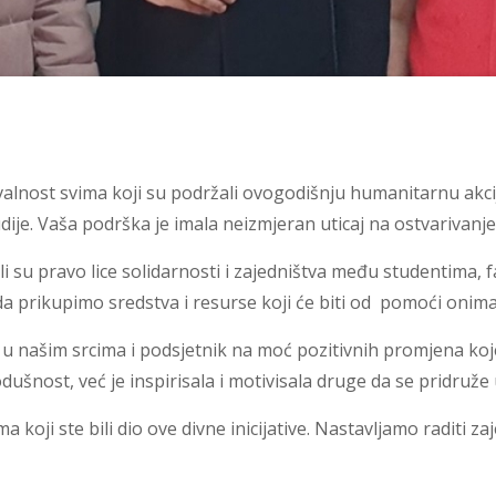
valnost svima koji su podržali ovogodišnju humanitarnu akci
ije. Vaša podrška je imala neizmjeran uticaj na ostvarivanje 
su pravo lice solidarnosti i zajedništva među studentima, f
da prikupimo sredstva i resurse koji će biti od pomoći onima
a u našim srcima i podsjetnik na moć pozitivnih promjena ko
šnost, već je inspirisala i motivisala druge da se pridruže u
a koji ste bili dio ove divne inicijative. Nastavljamo raditi z