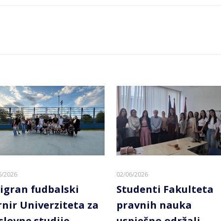
6/2026
02/06/2026
igran fudbalski
Studenti Fakulteta
rnir Univerziteta za
pravnih nauka
slovne studije
uspješno održali