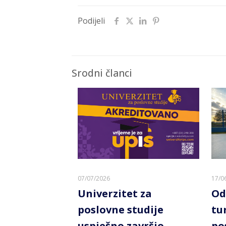
Podijeli
Srodni članci
07/07/2026
17/0
Univerzitet za
Od
poslovne studije
tu
uspješno završio
po