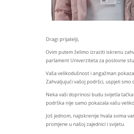
Dragi prijatelji,
Ovim putem želimo izraziti iskrenu zah
parlament Univerziteta za poslovne stud
Vaša velikodušnost i angažman pokazali 
Zahvaljujući vašoj podršci, uspjeli smo 
Neka vaši doprinosi budu svijetla tačk
podrška nije samo pokazala vašu velikodu
Još jednom, najiskrenije hvala svima vam
promjene u našoj zajednici i svijetu.