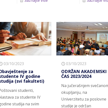
Saznajte više
Saznajte vi
03/10/2023
03/10/2023
Obavještenje za
ODRŽAN AKADEMSKI
studente IV godine
ČAS 2023/2024
studija (svi fakulteti)
Na jučerašnjem svečano
Poštovani studenti,
okupljanju, na
Nastava za studente IV
Univerzitetu za poslovne
godine studija na svim
studije je održan