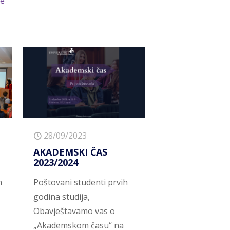
še
28/09/2023
AKADEMSKI ČAS
2023/2024
m
Poštovani studenti prvih
godina studija,
Obavještavamo vas o
„Akademskom času“ na