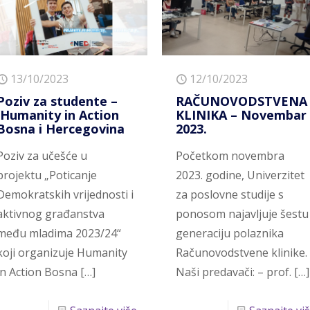
13/10/2023
12/10/2023
Poziv za studente –
RAČUNOVODSTVENA
Humanity in Action
KLINIKA – Novembar
Bosna i Hercegovina
2023.
Poziv za učešće u
Početkom novembra
projektu „Poticanje
2023. godine, Univerzitet
Demokratskih vrijednosti i
za poslovne studije s
aktivnog građanstva
ponosom najavljuje šestu
među mladima 2023/24“
generaciju polaznika
koji organizuje Humanity
Računovodstvene klinike.
in Action Bosna
[…]
Naši predavači: – prof.
[…]