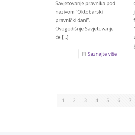
Savjetovanje pravnika pod
nazivom “Oktobarski
pravnički dani”.
Ovogodišnje Savjetovanje
će
[…]
Saznajte više
1
2
3
4
5
6
7