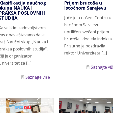
Klasifikacija naučnog
Prijem brucoša u
skupa NAUKA I
Istočnom Sarajevu
PRAKSA POSLOVNIH
STUDIJA
Juče je u našem Centru u
Istočnom Sarajevu
Sa velikim zadovoljstvom
upriličen svečani prijem
vas obavještavamo da je
brucoša i dodjela indeksa.
naš Naučni skup „Nauka i
Prisutne je pozdravila
praksa poslovnih studija“,
rektor Univerziteta
[…]
čiji je organizator
Univerzitet za
[…]
Saznajte vi
Saznajte više