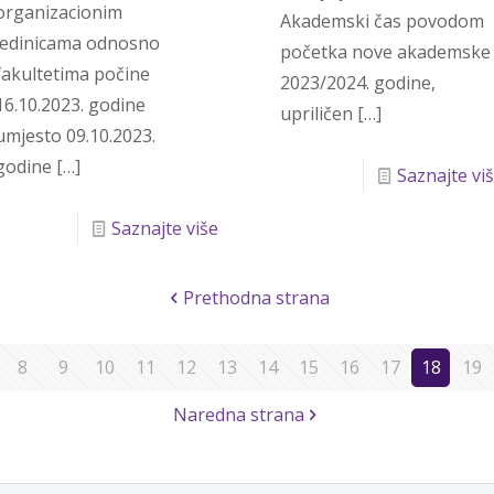
organizacionim
Akademski čas povodom
jedinicama odnosno
početka nove akademske
fakultetima počine
2023/2024. godine,
16.10.2023. godine
upriličen
[…]
umjesto 09.10.2023.
godine
[…]
Saznajte vi
Saznajte više
Prethodna strana
8
9
10
11
12
13
14
15
16
17
18
19
Naredna strana