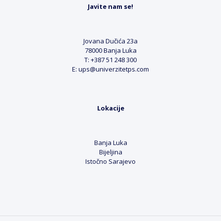
Javite nam se!
Jovana Dučića 23a
78000 Banja Luka
T: +387 51 248 300
E: ups@univerzitetps.com
Lokacije
Banja Luka
Bijeljina
Istočno Sarajevo